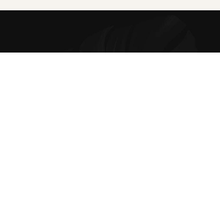
Hem
Våra varumärken
Om oss
Kontakta oss
Like-themes © All Rights Reserved - 2020